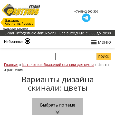
+7 (499) 2-200-300
Заказать
бесплатный замер
Когда кухня в радость!
E-mail: info@studio-fartukov.ru
Без выходных, с 9:00 до 20:00
меню
Избранное
Главная
»
Каталог изображений скинали для кухни
»
Цветы
и растения
Варианты дизайна
скинали: цветы
Выбрать по теме