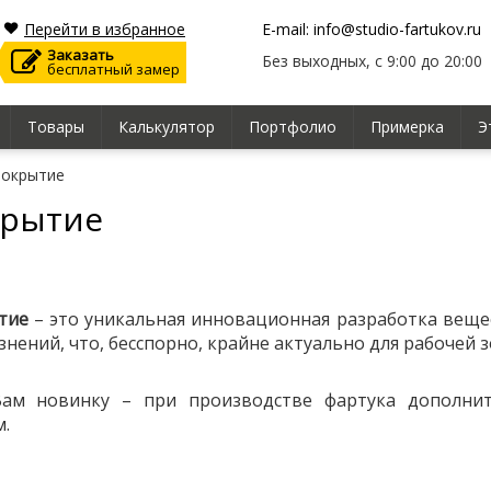
Перейти в избранное
E-mail: info@studio-fartukov.ru
Заказать
Без выходных, с 9:00 до 20:00
бесплатный замер
Товары
Калькулятор
Портфолио
Примерка
Э
покрытие
крытие
тие
– это уникальная инновационная разработка вещес
знений, что, бесспорно, крайне актуально для рабочей з
Вам новинку – при производстве фартука дополни
.