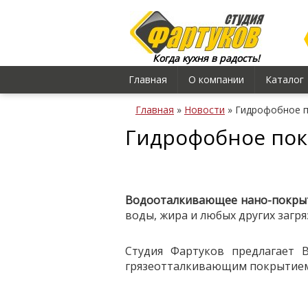
Когда кухня в радость!
Главная
О компании
Каталог
Главная
»
Новости
»
Гидрофобное 
Гидрофобное по
Водооталкивающее нано-покры
воды, жира и любых других загря
Студия Фартуков предлагает 
грязеотталкивающим покрытием