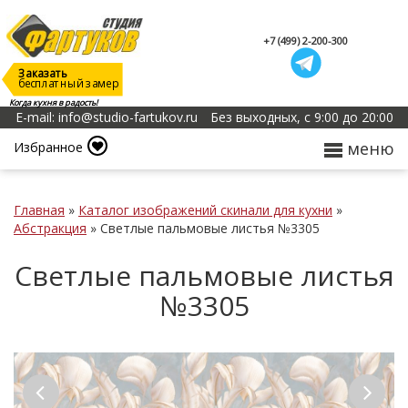
+7 (499) 2-200-300
Заказать
бесплатный замер
Когда кухня в радость!
E-mail: info@studio-fartukov.ru
Без выходных, с 9:00 до 20:00
меню
Избранное
Главная
»
Каталог изображений скинали для кухни
»
Абстракция
»
Светлые пальмовые листья №3305
Светлые пальмовые листья
№3305