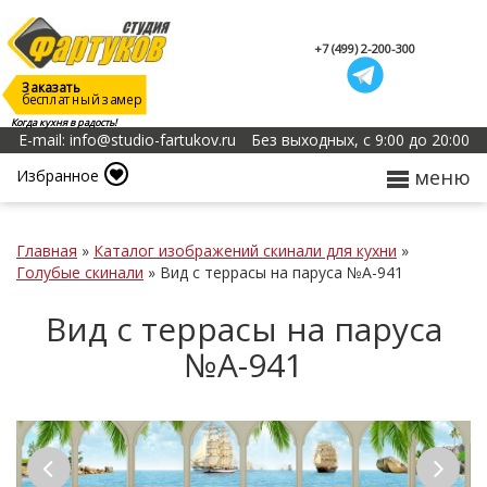
+7 (499) 2-200-300
Заказать
бесплатный замер
Когда кухня в радость!
E-mail: info@studio-fartukov.ru
Без выходных, с 9:00 до 20:00
меню
Избранное
Главная
»
Каталог изображений скинали для кухни
»
Голубые скинали
»
Вид с террасы на паруса №А-941
Вид с террасы на паруса
№А-941