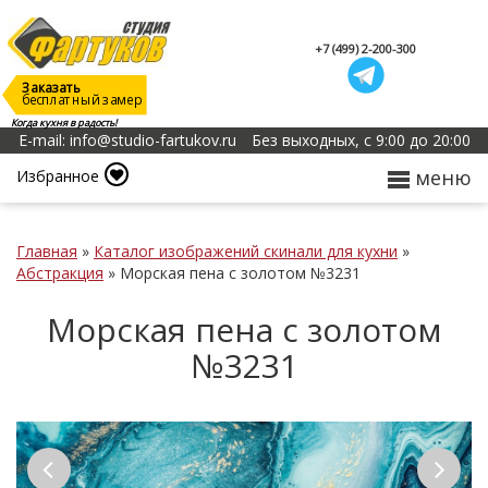
+7 (499) 2-200-300
Заказать
бесплатный замер
Когда кухня в радость!
E-mail: info@studio-fartukov.ru
Без выходных, с 9:00 до 20:00
меню
Избранное
Главная
»
Каталог изображений скинали для кухни
»
Абстракция
»
Морская пена с золотом №3231
Морская пена с золотом
№3231