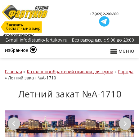
+7 (499) 2-200-300
Заказать
бесплатный замер
Когда кухня в радость!
E-mail: info@studio-fartukov.ru
Без выходных, с 9:00 до 20:00
меню
Избранное
Главная
»
Каталог изображений скинали для кухни
»
Города
»
Летний закат №А-1710
Летний закат №А-1710