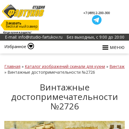
+7 (499) 2-200-300
Заказать
бесплатный замер
Когда кухня в радость!
E-mail: info@studio-fartukov.ru
Без выходных, с 9:00 до 20:00
меню
Избранное
Главная
»
Каталог изображений скинали для кухни
»
Винтаж
»
Винтажные достопримечательности №2726
Винтажные
достопримечательности
№2726