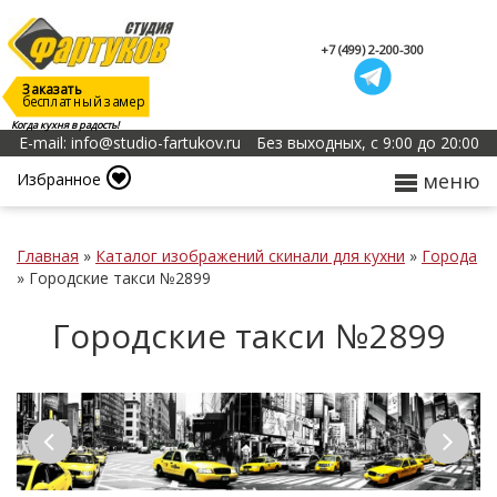
+7 (499) 2-200-300
Заказать
бесплатный замер
Когда кухня в радость!
E-mail: info@studio-fartukov.ru
Без выходных, с 9:00 до 20:00
меню
Избранное
Главная
»
Каталог изображений скинали для кухни
»
Города
»
Городские такси №2899
Городские такси №2899