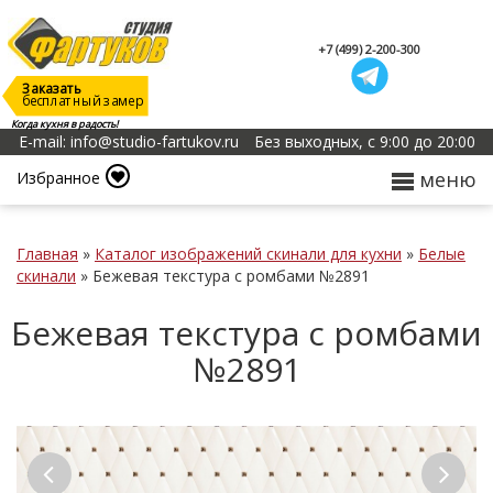
+7 (499) 2-200-300
Заказать
бесплатный замер
Когда кухня в радость!
E-mail: info@studio-fartukov.ru
Без выходных, с 9:00 до 20:00
меню
Избранное
Главная
»
Каталог изображений скинали для кухни
»
Белые
скинали
»
Бежевая текстура с ромбами №2891
Бежевая текстура с ромбами
№2891