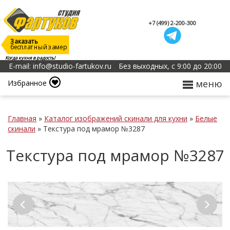
+7 (499) 2-200-300
Заказать
бесплатный замер
Когда кухня в радость!
E-mail: info@studio-fartukov.ru
Без выходных, с 9:00 до 20:00
меню
Избранное
Главная
»
Каталог изображений скинали для кухни
»
Белые
скинали
»
Текстура под мрамор №3287
Текстура под мрамор №3287