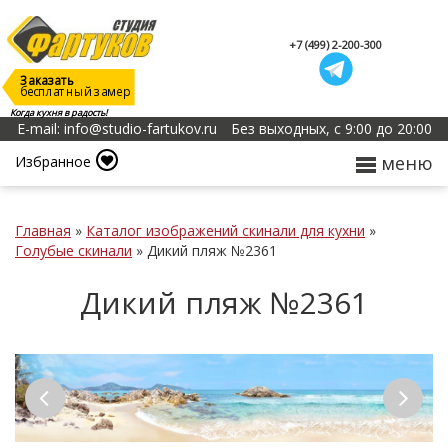
+7 (499) 2-200-300
Заказать
бесплатный замер
Когда кухня в радость!
E-mail: info@studio-fartukov.ru
Без выходных, с 9:00 до 20:00
меню
Избранное
Главная
»
Каталог изображений скинали для кухни
»
Голубые скинали
»
Дикий пляж №2361
Дикий пляж №2361