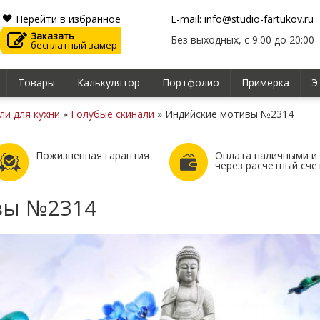
Перейти в избранное
E-mail: info@studio-fartukov.ru
Заказать
Без выходных, с 9:00 до 20:00
бесплатный замер
Товары
Калькулятор
Портфолио
Примерка
Э
ли для кухни
»
Голубые скинали
»
Индийские мотивы №2314
Пожизненная гарантия
Оплата наличными и
через расчетный сче
вы №2314