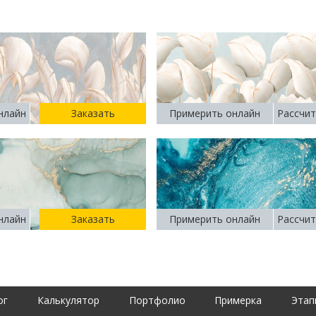
нлайн
Заказать
Примерить онлайн
Рассчит
нлайн
Заказать
Примерить онлайн
Рассчит
ог
Калькулятор
Портфолио
Примерка
Этап