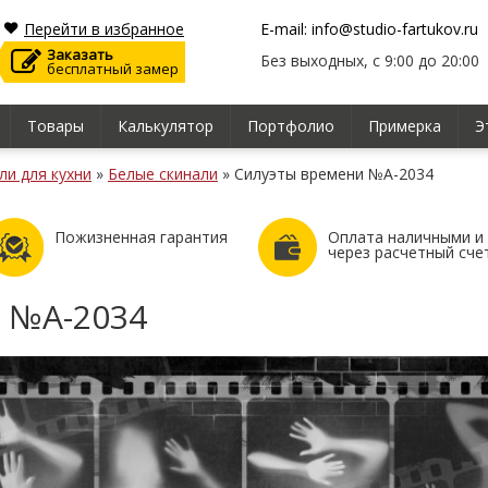
Перейти в избранное
E-mail: info@studio-fartukov.ru
Заказать
Без выходных, с 9:00 до 20:00
бесплатный замер
Товары
Калькулятор
Портфолио
Примерка
Э
ли для кухни
»
Белые скинали
»
Силуэты времени №А-2034
Пожизненная гарантия
Оплата наличными и
через расчетный сче
 №А-2034