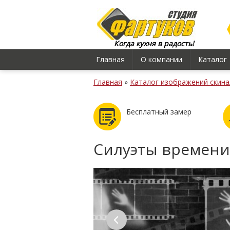
Когда кухня в радость!
Главная
О компании
Каталог
Главная
»
Каталог изображений скина
Бесплатный замер
Силуэты времени