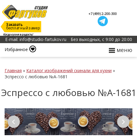
+7 (499) 2-200-300
Заказать
бесплатный замер
Когда кухня в радость!
E-mail: info@studio-fartukov.ru
Без выходных, с 9:00 до 20:00
меню
Избранное
Главная
»
Каталог изображений скинали для кухни
»
Эспрессо с любовью №А-1681
Эспрессо с любовью №А-1681