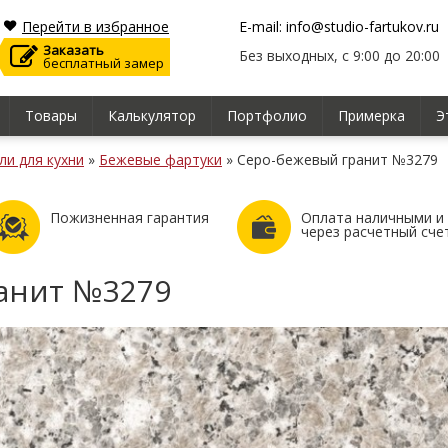
Перейти в избранное
E-mail: info@studio-fartukov.ru
Заказать
Без выходных, с 9:00 до 20:00
бесплатный замер
Товары
Калькулятор
Портфолио
Примерка
Э
ли для кухни
»
Бежевые фартуки
»
Серо-бежевый гранит №3279
Пожизненная гарантия
Оплата наличными и
через расчетный сче
анит №3279