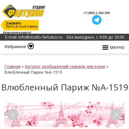
+7 (499) 2-200-300
Заказать
бесплатный замер
Когда кухня в радость!
E-mail: info@studio-fartukov.ru
Без выходных, с 9:00 до 20:00
меню
Избранное
Главная
»
Каталог изображений скинали для кухни
»
Влюбленный Париж №А-1519
Влюбленный Париж №А-1519