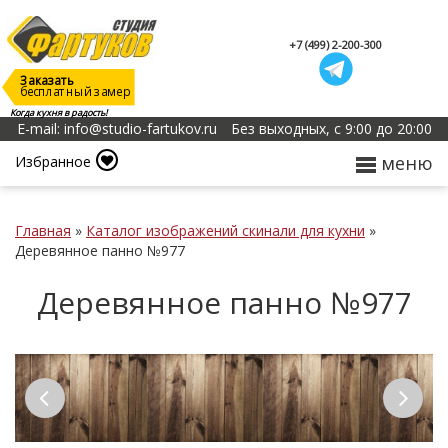
+7 (499) 2-200-300
Заказать
бесплатный замер
Когда кухня в радость!
E-mail: info@studio-fartukov.ru
Без выходных, с 9:00 до 20:00
меню
Избранное
Главная
»
Каталог изображений скинали для кухни
»
Деревянное панно №977
Деревянное панно №977