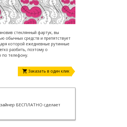
ановив стеклянный фартук, вы
щью обычных средств и препятствует
даря которой ежедневные рутинные
егко разбить, поэтому о
о по телефону.
Заказать в один клик
изайнер
БЕСПЛАТНО
сделает