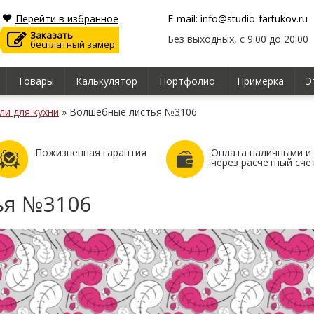
Перейти в избранное
E-mail: info@studio-fartukov.ru
Заказать
Без выходных, с 9:00 до 20:00
бесплатный замер
Товары
Калькулятор
Портфолио
Примерка
Э
ли для кухни
»
Волшебные листья №3106
Пожизненная гарантия
Оплата наличными и
через расчетный сче
ья №3106