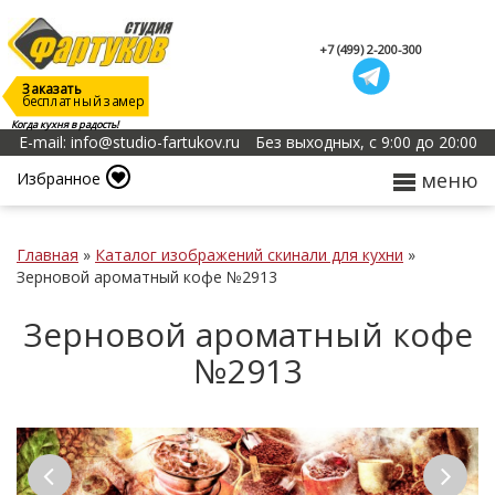
+7 (499) 2-200-300
Заказать
бесплатный замер
Когда кухня в радость!
E-mail: info@studio-fartukov.ru
Без выходных, с 9:00 до 20:00
меню
Избранное
Главная
»
Каталог изображений скинали для кухни
»
Зерновой ароматный кофе №2913
Зерновой ароматный кофе
№2913