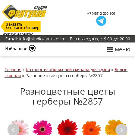
+7 (499) 2-200-300
Заказать
бесплатный замер
Когда кухня в радость!
E-mail: info@studio-fartukov.ru
Без выходных, с 9:00 до 20:00
меню
Избранное
Главная
»
Каталог изображений скинали для кухни
»
Белые
скинали
»
Разноцветные цветы герберы №2857
Разноцветные цветы
герберы №2857