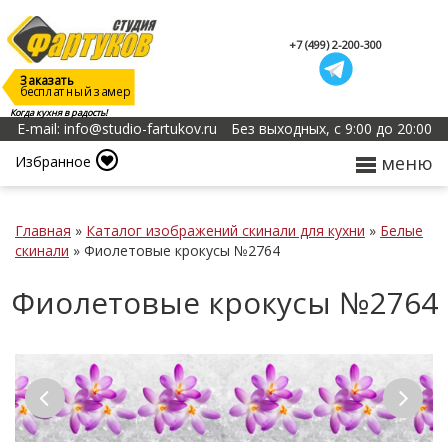
+7 (499) 2-200-300
Заказать
бесплатный замер
Когда кухня в радость!
E-mail: info@studio-fartukov.ru
Без выходных, с 9:00 до 20:00
меню
Избранное
Главная
»
Каталог изображений скинали для кухни
»
Белые
скинали
»
Фиолетовые крокусы №2764
Фиолетовые крокусы №2764