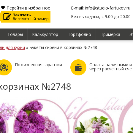
Перейти в избранное
E-mail: info@studio-fartukov.ru
Заказать
Без выходных, с 9:00 до 20:00
бесплатный замер
Товары
Калькулятор
Портфолио
Примерка
Э
ли для кухни
»
Букеты сирени в корзинах №2748
Пожизненная гарантия
Оплата наличными и
через расчетный сче
 корзинах №2748