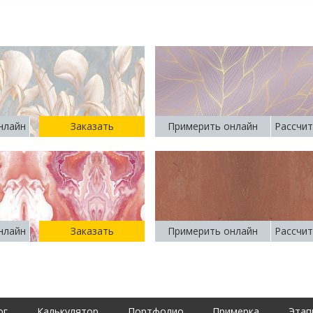
нлайн
Заказать
Примерить онлайн
Рассчит
нлайн
Заказать
Примерить онлайн
Рассчит
ог
Калькулятор
Портфолио
Примерка
Этап