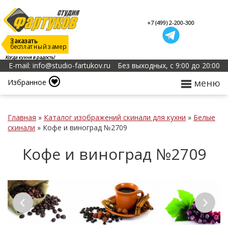
+7 (499) 2-200-300
Заказать
бесплатный замер
Когда кухня в радость!
E-mail: info@studio-fartukov.ru
Без выходных, с 9:00 до 20:00
меню
Избранное
Главная
»
Каталог изображений скинали для кухни
»
Белые
скинали
»
Кофе и виноград №2709
Кофе и виноград №2709