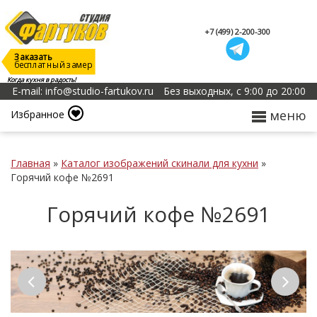
+7 (499) 2-200-300
Заказать
бесплатный замер
Когда кухня в радость!
E-mail: info@studio-fartukov.ru
Без выходных, с 9:00 до 20:00
меню
Избранное
Главная
»
Каталог изображений скинали для кухни
»
Горячий кофе №2691
Горячий кофе №2691