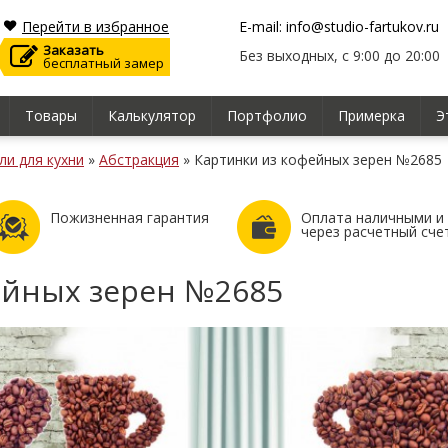
Перейти в избранное
E-mail: info@studio-fartukov.ru
Заказать
Без выходных, с 9:00 до 20:00
бесплатный замер
Товары
Калькулятор
Портфолио
Примерка
Э
ли для кухни
»
Абстракция
»
Картинки из кофейных зерен №2685
Пожизненная гарантия
Оплата наличными и
через расчетный сче
ейных зерен №2685