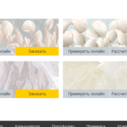
нлайн
Заказать
Примерить онлайн
Рассчит
нлайн
Заказать
Примерить онлайн
Рассчит
ог
Калькулятор
Портфолио
Примерка
Этап