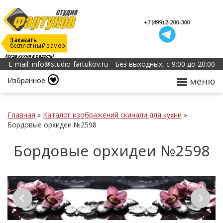
+7 (499) 2-200-300
Заказать
бесплатный замер
Когда кухня в радость!
E-mail: info@studio-fartukov.ru
Без выходных, с 9:00 до 20:00
меню
Избранное
Главная
»
Каталог изображений скинали для кухни
»
Бордовые орхидеи №2598
Бордовые орхидеи №2598