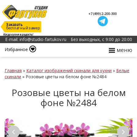
+7 (499) 2-200-300
Заказать
бесплатный замер
Когда кухня в радость!
E-mail: info@studio-fartukov.ru
Без выходных, с 9:00 до 20:00
меню
Избранное
Главная
»
Каталог изображений скинали для кухни
»
Белые
скинали
»
Розовые цветы на белом фоне №2484
Розовые цветы на белом
фоне №2484