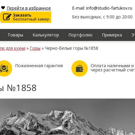
Перейти в избранное
E-mail: info@studio-fartukov.ru
Заказать
Без выходных, с 9:00 до 20:00
бесплатный замер
Товары
Калькулятор
Портфолио
Примерка
Э
ли для кухни
»
Горы
»
Черно-белые горы №1858
Пожизненная гарантия
Оплата наличными и
через расчетный сче
ы №1858