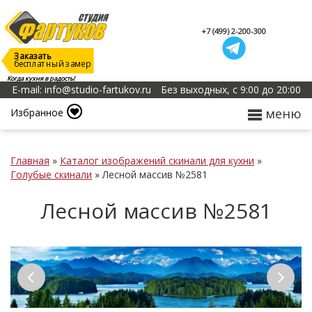
+7 (499) 2-200-300
Заказать
бесплатный замер
Когда кухня в радость!
E-mail: info@studio-fartukov.ru
Без выходных, с 9:00 до 20:00
меню
Избранное
Главная
»
Каталог изображений скинали для кухни
»
Голубые скинали
»
Лесной массив №2581
Лесной массив №2581