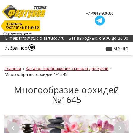
+7 (499) 2-200-300
Заказать
бесплатный замер
Когда кухня в радость!
E-mail: info@studio-fartukov.ru
Без выходных, с 9:00 до 20:00
меню
Избранное
Главная
»
Каталог изображений скинали для кухни
»
Многообразие орхидей №1645
Многообразие орхидей
№1645