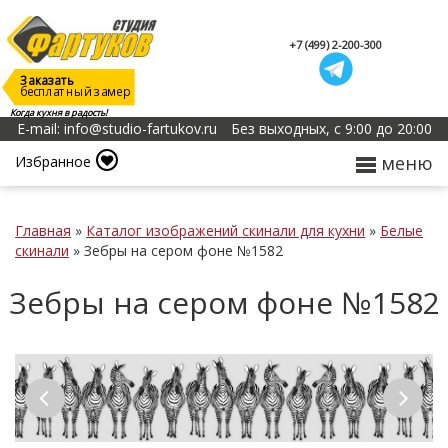
+7 (499) 2-200-300
Заказать
бесплатный замер
Когда кухня в радость!
E-mail: info@studio-fartukov.ru
Без выходных, с 9:00 до 20:00
меню
Избранное
Главная
»
Каталог изображений скинали для кухни
»
Белые
скинали
»
Зебры на сером фоне №1582
Зебры на сером фоне №1582