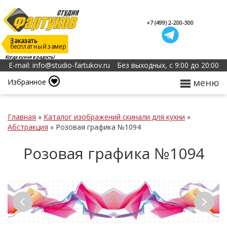
+7 (499) 2-200-300
Заказать
бесплатный замер
Когда кухня в радость!
E-mail: info@studio-fartukov.ru
Без выходных, с 9:00 до 20:00
меню
Избранное
Главная
»
Каталог изображений скинали для кухни
»
Абстракция
»
Розовая графика №1094
Розовая графика №1094