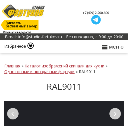
+7 (499) 2-200-300
Заказать
бесплатный замер
Когда кухня в радость!
E-mail: info@studio-fartukov.ru
Без выходных, с 9:00 до 20:00
меню
Избранное
Главная
»
Каталог изображений скинали для кухни
»
Однотонные и прозрачные фартуки
»
RAL9011
RAL9011