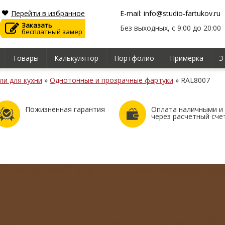
Перейти в избранное
E-mail: info@studio-fartukov.ru
Заказать
Без выходных, с 9:00 до 20:00
бесплатный замер
Товары
Калькулятор
Портфолио
Примерка
Э
ли для кухни
»
Однотонные и прозрачные фартуки
»
RAL8007
Пожизненная гарантия
Оплата наличными и
через расчетный сче