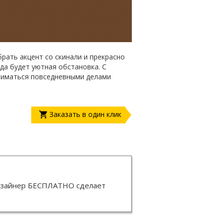
рать акцент со скинали и прекрасно
гда будет уютная обстановка. С
ниматься повседневными делами
Заказать в один клик
изайнер
БЕСПЛАТНО
сделает