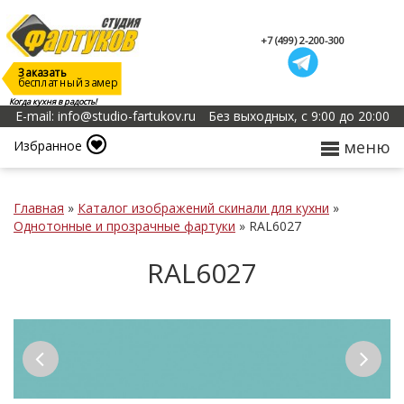
+7 (499) 2-200-300
Заказать
бесплатный замер
Когда кухня в радость!
E-mail: info@studio-fartukov.ru
Без выходных, с 9:00 до 20:00
меню
Избранное
Главная
»
Каталог изображений скинали для кухни
»
Однотонные и прозрачные фартуки
»
RAL6027
RAL6027