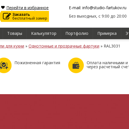
Перейти в избранное
E-mail: info@studio-fartukov.ru
Заказать
Без выходных, с 9:00 до 20:00
бесплатный замер
Товары
Калькулятор
Портфолио
Примерка
Э
ли для кухни
»
Однотонные и прозрачные фартуки
»
RAL3031
Пожизненная гарантия
Оплата наличными и
через расчетный сче