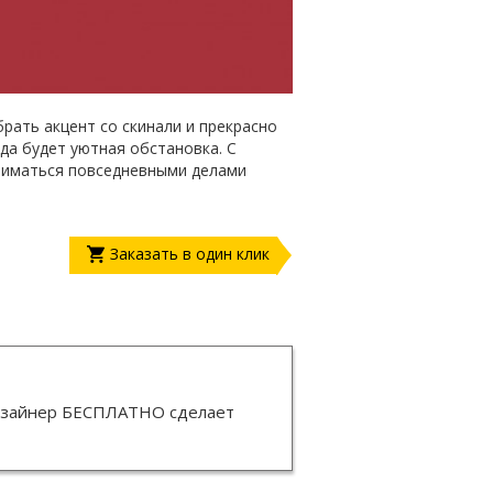
рать акцент со скинали и прекрасно
гда будет уютная обстановка. С
ниматься повседневными делами
Заказать в один клик
изайнер
БЕСПЛАТНО
сделает