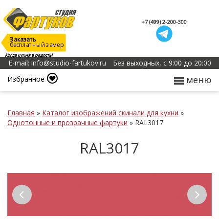
+7 (499) 2-200-300
Заказать
бесплатный замер
Когда кухня в радость!
E-mail: info@studio-fartukov.ru
Без выходных, с 9:00 до 20:00
меню
Избранное
Главная
»
Каталог изображений скинали для кухни
»
Однотонные и прозрачные фартуки
»
RAL3017
RAL3017