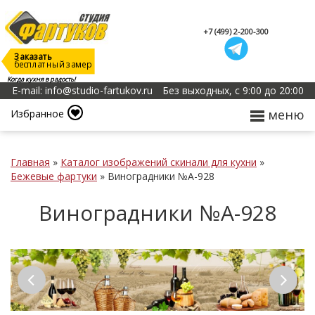
+7 (499) 2-200-300
Заказать
бесплатный замер
Когда кухня в радость!
E-mail: info@studio-fartukov.ru
Без выходных, с 9:00 до 20:00
меню
Избранное
Главная
»
Каталог изображений скинали для кухни
»
Бежевые фартуки
»
Виноградники №А-928
Виноградники №А-928