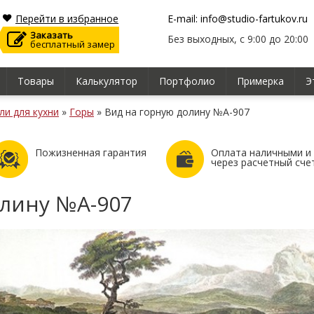
Перейти в избранное
E-mail: info@studio-fartukov.ru
Заказать
Без выходных, с 9:00 до 20:00
бесплатный замер
Товары
Калькулятор
Портфолио
Примерка
Э
ли для кухни
»
Горы
»
Вид на горную долину №А-907
Пожизненная гарантия
Оплата наличными и
через расчетный сче
олину №А-907