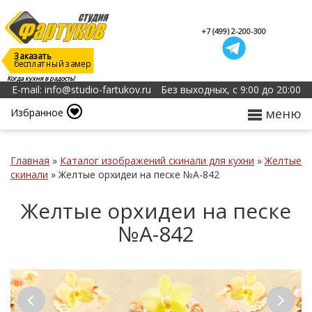
+7 (499) 2-200-300
Заказать
бесплатный замер
Когда кухня в радость!
E-mail: info@studio-fartukov.ru
Без выходных, с 9:00 до 20:00
меню
Избранное
Главная
»
Каталог изображений скинали для кухни
»
Желтые
скинали
»
Желтые орхидеи на песке №А-842
Желтые орхидеи на песке
№А-842