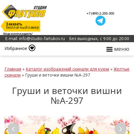
+7 (499) 2-200-300
Заказать
бесплатный замер
Когда кухня в радость!
E-mail: info@studio-fartukov.ru
Без выходных, с 9:00 до 20:00
меню
Избранное
Главная
»
Каталог изображений скинали для кухни
»
Желтые
скинали
»
Груши и веточки вишни №А-297
Груши и веточки вишни
№А-297