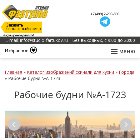
+7 (499) 2-200-300
Заказать
бесплатный замер
Когда кухня в радость!
E-mail: info@studio-fartukov.ru
Без выходных, с 9:00 до 20:00
меню
Избранное
Главная
»
Каталог изображений скинали для кухни
»
Города
»
Рабочие будни №А-1723
Рабочие будни №А-1723