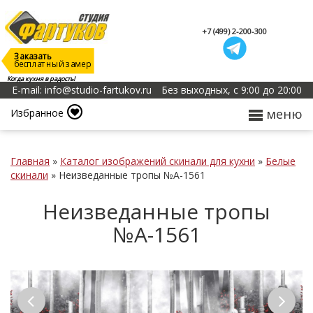
+7 (499) 2-200-300
Заказать
бесплатный замер
Когда кухня в радость!
E-mail: info@studio-fartukov.ru
Без выходных, с 9:00 до 20:00
меню
Избранное
Главная
»
Каталог изображений скинали для кухни
»
Белые
скинали
»
Неизведанные тропы №А-1561
Неизведанные тропы
№А-1561