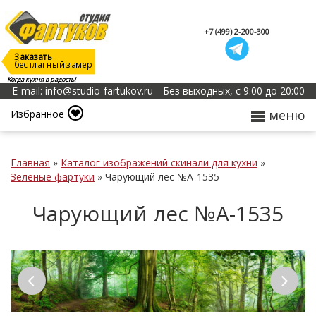
+7 (499) 2-200-300
Заказать
бесплатный замер
Когда кухня в радость!
E-mail: info@studio-fartukov.ru
Без выходных, с 9:00 до 20:00
меню
Избранное
Главная
»
Каталог изображений скинали для кухни
»
Зеленые фартуки
»
Чарующий лес №А-1535
Чарующий лес №А-1535