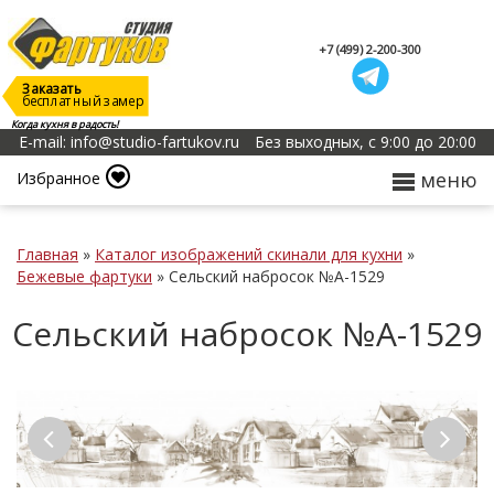
+7 (499) 2-200-300
Заказать
бесплатный замер
Когда кухня в радость!
E-mail: info@studio-fartukov.ru
Без выходных, с 9:00 до 20:00
меню
Избранное
Главная
»
Каталог изображений скинали для кухни
»
Бежевые фартуки
»
Сельский набросок №А-1529
Сельский набросок №А-1529