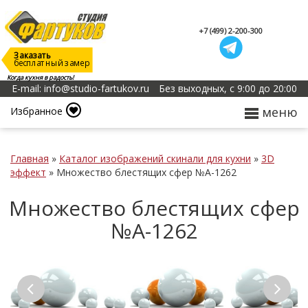
+7 (499) 2-200-300
Заказать
бесплатный замер
Когда кухня в радость!
E-mail: info@studio-fartukov.ru
Без выходных, с 9:00 до 20:00
меню
Избранное
Главная
»
Каталог изображений скинали для кухни
»
3D
эффект
»
Множество блестящих сфер №А-1262
Множество блестящих сфер
№А-1262