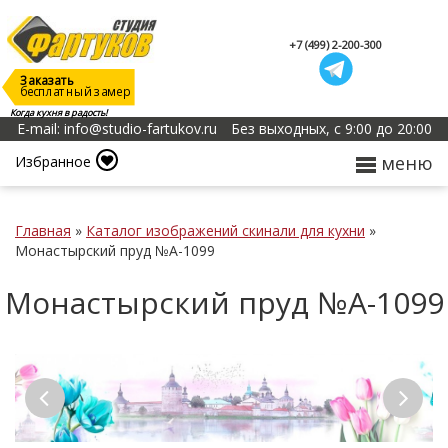
+7 (499) 2-200-300
Заказать
бесплатный замер
Когда кухня в радость!
E-mail: info@studio-fartukov.ru
Без выходных, с 9:00 до 20:00
меню
Избранное
Главная
»
Каталог изображений скинали для кухни
»
Монастырский пруд №А-1099
Монастырский пруд №А-1099