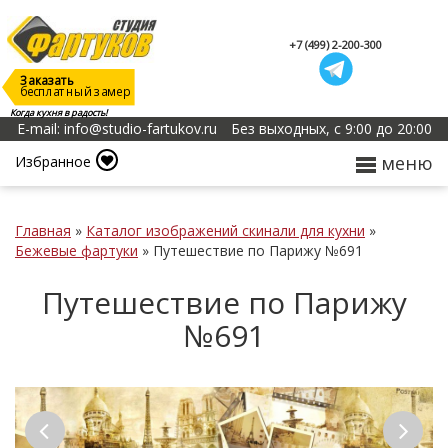
+7 (499) 2-200-300
Заказать
бесплатный замер
Когда кухня в радость!
E-mail: info@studio-fartukov.ru
Без выходных, с 9:00 до 20:00
меню
Избранное
Главная
»
Каталог изображений скинали для кухни
»
Бежевые фартуки
»
Путешествие по Парижу №691
Путешествие по Парижу
№691