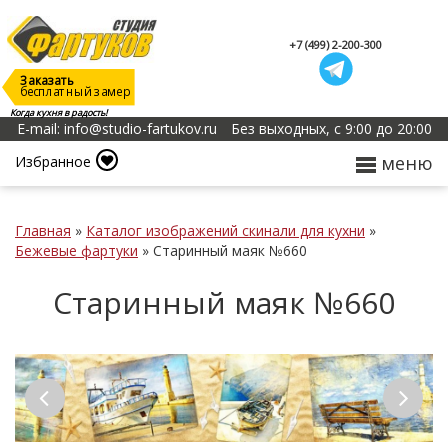
+7 (499) 2-200-300
Заказать
бесплатный замер
Когда кухня в радость!
E-mail: info@studio-fartukov.ru
Без выходных, с 9:00 до 20:00
меню
Избранное
Главная
»
Каталог изображений скинали для кухни
»
Бежевые фартуки
»
Старинный маяк №660
Старинный маяк №660