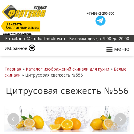
+7 (499) 2-200-300
Заказать
бесплатный замер
Когда кухня в радость!
E-mail: info@studio-fartukov.ru
Без выходных, с 9:00 до 20:00
меню
Избранное
Главная
»
Каталог изображений скинали для кухни
»
Белые
скинали
»
Цитрусовая свежесть №556
Цитрусовая свежесть №556